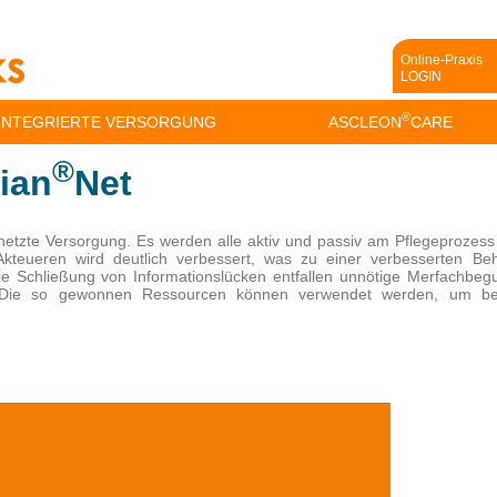
Online-Praxis
LOGIN
®
INTEGRIERTE VERSORGUNG
ASCLEON
CARE
®
ian
Net
rnetzte Versorgung. Es werden alle aktiv und passiv am Pflegeprozess 
Akteueren wird deutlich verbessert, was zu einer verbesserten Be
die Schließung von Informationslücken entfallen unnötige Merfachbe
 Die so gewonnen Ressourcen können verwendet werden, um bess