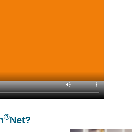
®
n
Net?