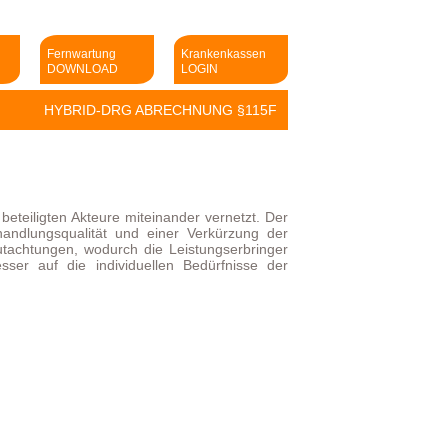
Fernwartung
Krankenkassen
DOWNLOAD
LOGIN
HYBRID-DRG ABRECHNUNG §115F
beteiligten Akteure miteinander vernetzt. Der
handlungsqualität und einer Verkürzung der
gutachtungen, wodurch die Leistungserbringer
er auf die individuellen Bedürfnisse der