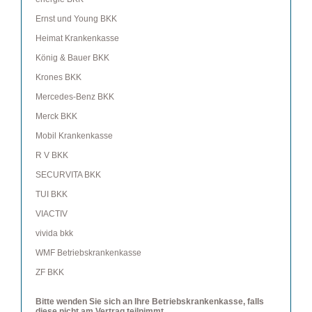
Ernst und Young BKK
Heimat Krankenkasse
König & Bauer BKK
Krones BKK
Mercedes-Benz BKK
Merck BKK
Mobil Krankenkasse
R V BKK
SECURVITA BKK
TUI BKK
VIACTIV
vivida bkk
WMF Betriebskrankenkasse
ZF BKK
Bitte wenden Sie sich an Ihre Betriebskrankenkasse, falls
diese nicht am Vertrag teilnimmt.