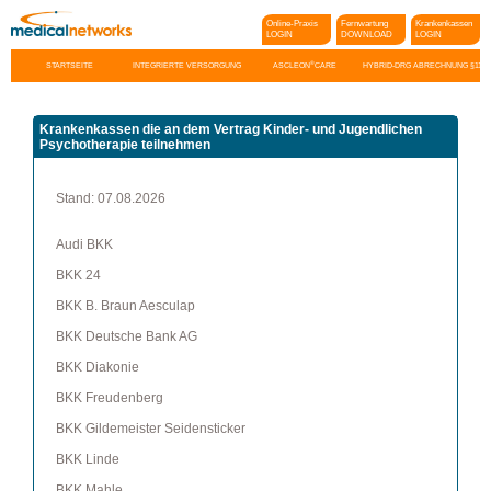
Online-Praxis
Fernwartung
Krankenkassen
LOGIN
DOWNLOAD
LOGIN
Navigation
®
STARTSEITE
INTEGRIERTE VERSORGUNG
ASCLEON
CARE
HYBRID-DRG ABRECHNUNG §115F
überspringen
Krankenkassen die an dem Vertrag Kinder- und Jugendlichen
Psychotherapie teilnehmen
Stand: 07.08.2026
Audi BKK
BKK 24
BKK B. Braun Aesculap
BKK Deutsche Bank AG
BKK Diakonie
BKK Freudenberg
BKK Gildemeister Seidensticker
BKK Linde
BKK Mahle