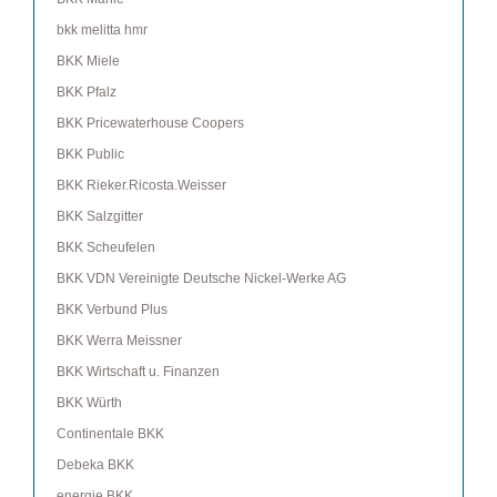
bkk melitta hmr
BKK Miele
BKK Pfalz
BKK Pricewaterhouse Coopers
BKK Public
BKK Rieker.Ricosta.Weisser
BKK Salzgitter
BKK Scheufelen
BKK VDN Vereinigte Deutsche Nickel-Werke AG
BKK Verbund Plus
BKK Werra Meissner
BKK Wirtschaft u. Finanzen
BKK Würth
Continentale BKK
Debeka BKK
energie BKK